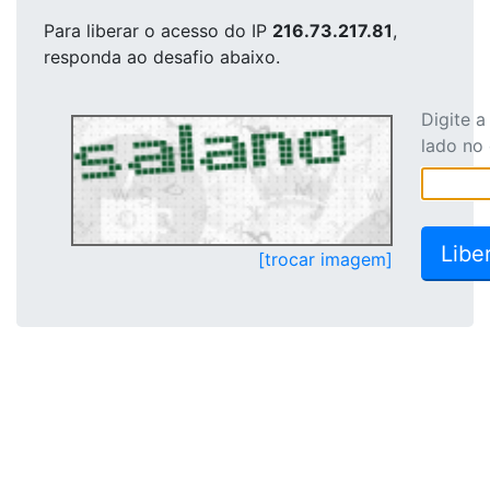
Para liberar o acesso
do IP
216.73.217.81
,
responda ao desafio abaixo.
Digite 
lado no
[trocar imagem]